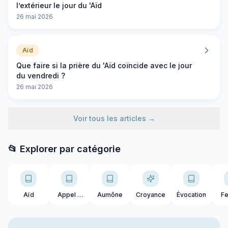
l’extérieur le jour du 'Aïd
26 mai 2026
Aïd
Que faire si la prière du 'Aïd coïncide avec le jour
du vendredi ?
26 mai 2026
Voir tous les articles →
📂 Explorer par catégorie
Aïd
Appel à
Aumône
Croyance
Évocation
F
la prière
mus